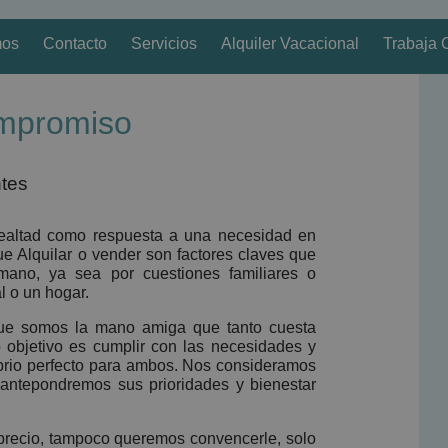
mos
Contacto
Servicios
Alquiler Vacacional
Trabaja 
ompromiso
ntes
ealtad como respuesta a una necesidad en
ue Alquilar o vender son factores claves que
no, ya sea por cuestiones familiares o
l o un hogar.
 que somos la mano amiga que tanto cuesta
 objetivo es cumplir con las necesidades y
librio perfecto para ambos. Nos consideramos
antepondremos sus prioridades y bienestar
precio, tampoco queremos convencerle, solo