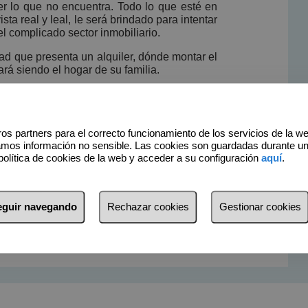
 lo que no encuentra. Todo lo que esté en
a real y leal, le será brindado para intentar
l complicado sector inmobiliario.
ad que presenta un alquiler, dónde montar el
á siendo el hogar de su familia.
ntratiempo para garantizar su éxito hoy y
os partners para el correcto funcionamiento de los servicios de la w
amos información no sensible. Las cookies son guardadas durante u
política de cookies de la web y acceder a su configuración
aquí
.
seguir navegando
Rechazar cookies
Gestionar cookies