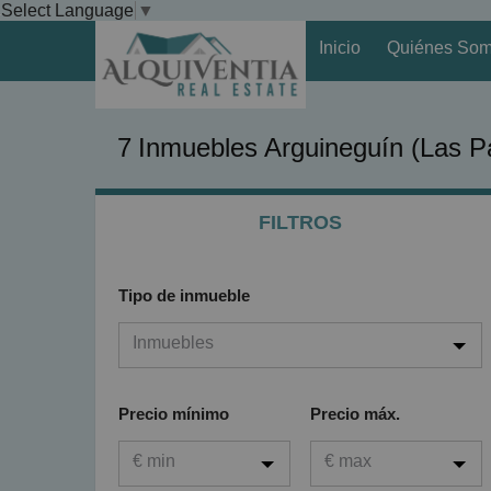
Select Language
▼
Inicio
Quiénes So
7
Inmuebles
Arguineguín (Las P
FILTROS
Tipo de inmueble
Inmuebles
Inmuebles
Precio mínimo
Precio máx.
Viviendas
€ min
€ max
Garaje