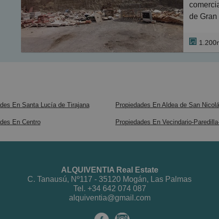
Informac
Arguineg
pueda ne
comercia
la venta,
para viv
de Gran 
datos ex
muy bien
El interi
El terre
estar su
de todos
- Planta
misma e
1.200
poder di
cocina e
Mide ap
¡No lo d
pequeño
comprar
una visit
Informac
- Primer
Inmejora
la venta,
principa
de Argui
datos ex
ducha.
des En Santa Lucía de Tirajana
Propiedades En Aldea de San Nicol
estar su
- Segund
Caracter
acristal
des En Centro
Propiedades En Vecindario-Paredilla
¡No lo d
o de ami
Uso: res
permite 
Usos per
zona ofr
5Kw. En
Edificab
ALQUIVENTIA Real Estate
C. Tanausú, Nº117 - 35120 Mogán, Las Palmas
Arguineg
Retranqu
Tel.
+34 642 074 087
para viv
paso pea
alquiventia@gmail.com
muy bien
Ocupació
de todos
Altura: 2