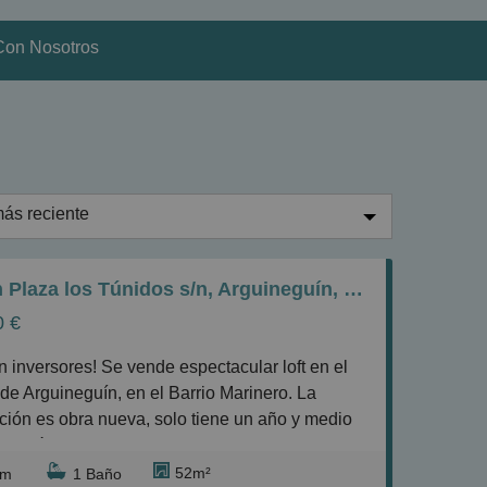
Con Nosotros
ás reciente
ás reciente
Piso en Plaza los Túnidos s/n, Arguineguín, Mogán
enos reciente
0 €
aratos
aros
de Arguineguín, en el Barrio Marinero. La
equeños
ción es obra nueva, solo tiene un año y medio
rucción.
randes
52m²
rm
1 Baño