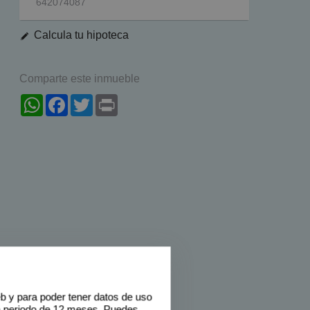
642074087
Calcula tu hipoteca
Comparte este inmueble
WhatsApp
Facebook
Twitter
Print
eb y para poder tener datos de uso
n periodo de 12 meses. Puedes