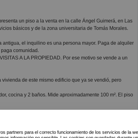
vicios básicos y de la zona universitaria de Tomás Morales.
a antigua, el inquilino es una persona mayor. Paga de alquiler
se paga comunidad.
AS A LA PROPIEDAD. Por ese motivo se vende a un
 vivienda de este mismo edificio que ya se vendió, pero
edor, cocina y 2 baños. Mide aproximadamente 100 m². El piso
 luminoso. La azotea es transitable y dispone de cuarto
os partners para el correcto funcionamiento de los servicios de la w
amos información no sensible. Las cookies son guardadas durante u