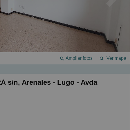
Ampliar fotos
Ver mapa
s/n, Arenales - Lugo - Avda