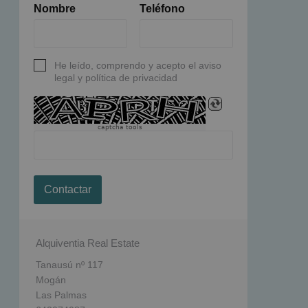
Nombre
Teléfono
He leído, comprendo y acepto el aviso
legal y política de privacidad
captcha tools
Contactar
Alquiventia Real Estate
Tanausú nº 117
Mogán
Las Palmas