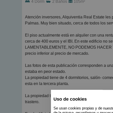
4 Dorm
2 Baños
105m²
Atención inversores, Alquiventia Real Estate les presenta un piso a la venta en la calle Ángel Guimerá, en Las
Palmas. Muy bien situado, cerca de todos los ser
El piso actualmente está en alquiler con una rent
cerca de 400 euros y el IBI. En este edificio no 
LAMENTABLEMENTE, NO PODEMOS HACER VISIT
precio inferior al precio de mercado.
Las fotos de esta publicación corresponden a una
estaba en peor estado.
La propiedad tiene de 4 dormitorios, salón- com
esta en la tercera planta.
La propiedad tiene tres patios interiores. Es muy
Uso de cookies
trastero.
Se usan cookies propias y de nuestr
de la misma, recopilamos y proces